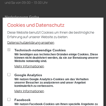
und Sa von 09:00 – 13:00 Uhr
Niederlassung Gotha
CUPRA & SEAT
Cookies und Datenschutz
Cyrusstraße 22
99867 Gotha
Diese Website benutzt Cookies um Ihnen die bestmögliche
Erfahrung auf unserer Website zu bieten.
Anfahrt:
Route planen mit Google Maps
Datenschutzerklärung ansehen
Tel.: +49 (0) 3621 45040
Technisch-notwendige Cookies
Öffnungszeiten
Wir benötigen aus technischen Gründen einige Cookies. Diese
Service: Mo – Fr von 08:00 – 18:00 Uhr
können nicht deaktiviert werden, da sie zur Benutzung unserer
Website notwendig sind.
und Sa von 09:00 – 13:00 Uhr
Mehr Informationen
Teiledienst: Mo – Fr von 08:00 – 17:00 Uhr
und Sa von 09:00 – 13:00 Uhr
Google Analytics
Verkauf: Mo – Fr von 08:00 – 18:00 Uhr
Wir nutzen Google Analytics-Cookies um das Verhalten
und Sa von 09:00 – 13:00 Uhr
unserer Besucher zu analysieren und unser Angebot
Waschanlage: Mo – Fr von 07:00 – 18:00 Uhr
kontinuierlich zu verbessern.
und Sa von 09:00 – 13:00 Uhr
Mehr Informationen
Facebook
Wir nutzen Facebook-Cookies um Ihnen spezielle Angebote zu
Niederlassung Suhl