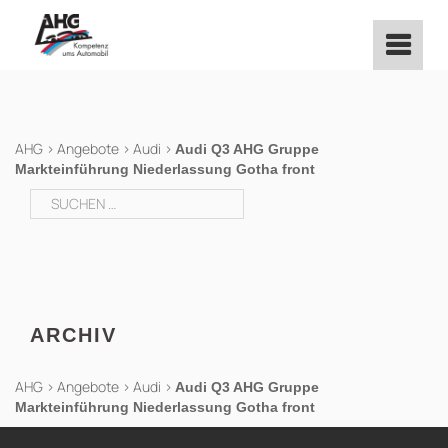
Zum
Inhalt
springen
AHG
>
Angebote
>
Audi
>
Audi Q3 AHG Gruppe
Markteinführung Niederlassung Gotha front
Suchen
nach:
ARCHIV
AHG
>
Angebote
>
Audi
>
Audi Q3 AHG Gruppe
Markteinführung Niederlassung Gotha front