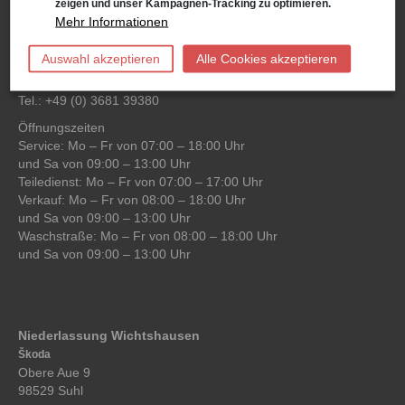
zeigen und unser Kampagnen-Tracking zu optimieren.
VW, Audi, VW Nutzfahrzeuge, Škoda Service
Mehr Informationen
Schwarzwasserweg 3-11
98527 Suhl
Auswahl akzeptieren
Alle Cookies akzeptieren
Anfahrt:
Route planen mit Google Maps
Tel.: +49 (0) 3681 39380
Öffnungszeiten
Service: Mo – Fr von 07:00 – 18:00 Uhr
und Sa von 09:00 – 13:00 Uhr
Teiledienst: Mo – Fr von 07:00 – 17:00 Uhr
Verkauf: Mo – Fr von 08:00 – 18:00 Uhr
und Sa von 09:00 – 13:00 Uhr
Waschstraße: Mo – Fr von 08:00 – 18:00 Uhr
und Sa von 09:00 – 13:00 Uhr
Niederlassung Wichtshausen
Škoda
Obere Aue 9
98529 Suhl