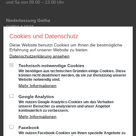
und Sa von 09:00 – 13:00 Uhr
Niederlassung Gotha
CUPRA & SEAT
Cyrusstraße 22
Cookies und Datenschutz
99867 Gotha
Diese Website benutzt Cookies um Ihnen die bestmögliche
Anfahrt:
Route planen mit Google Maps
Erfahrung auf unserer Website zu bieten.
Datenschutzerklärung ansehen
Tel.: +49 (0) 3621 45040
Technisch-notwendige Cookies
Öffnungszeiten
Wir benötigen aus technischen Gründen einige Cookies. Diese
Service: Mo – Fr von 08:00 – 18:00 Uhr
können nicht deaktiviert werden, da sie zur Benutzung unserer
und Sa von 09:00 – 13:00 Uhr
Website notwendig sind.
Teiledienst: Mo – Fr von 08:00 – 17:00 Uhr
Mehr Informationen
und Sa von 09:00 – 13:00 Uhr
Google Analytics
Verkauf: Mo – Fr von 08:00 – 18:00 Uhr
Wir nutzen Google Analytics-Cookies um das Verhalten
und Sa von 09:00 – 13:00 Uhr
unserer Besucher zu analysieren und unser Angebot
Waschanlage: Mo – Fr von 07:00 – 18:00 Uhr
kontinuierlich zu verbessern.
und Sa von 09:00 – 13:00 Uhr
Mehr Informationen
Facebook
Niederlassung Suhl
Wir nutzen Facebook-Cookies um Ihnen spezielle Angebote zu