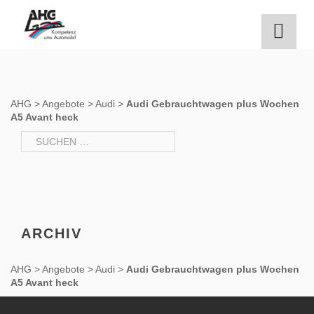
Zum
Inhalt
springen
AHG
>
Angebote
>
Audi
>
Audi Gebrauchtwagen plus Wochen
A5 Avant heck
Suchen
nach:
ARCHIV
AHG
>
Angebote
>
Audi
>
Audi Gebrauchtwagen plus Wochen
A5 Avant heck