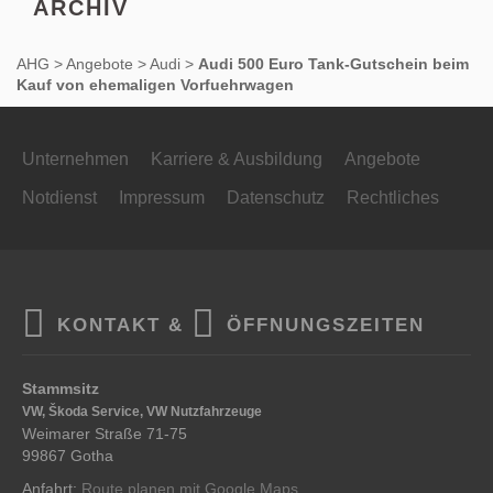
ARCHIV
AHG
>
Angebote
>
Audi
>
Audi 500 Euro Tank-Gutschein beim
Kauf von ehemaligen Vorfuehrwagen
Unternehmen
Karriere & Ausbildung
Angebote
Notdienst
Impressum
Datenschutz
Rechtliches
KONTAKT &
ÖFFNUNGSZEITEN
Stammsitz
VW, Škoda Service, VW Nutzfahrzeuge
Weimarer Straße 71-75
99867 Gotha
Anfahrt:
Route planen mit Google Maps