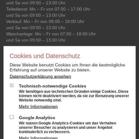
und Sa von 09:00 – 13:00 Uhr
Teiledienst: Mo – Fr von 07:00 – 17:00 Uhr
und Sa von 09:00 – 13:00 Uhr
Verkauf: Mo – Fr von 08:00 – 18:00 Uhr
und Sa von 09:00 – 13:00 Uhr
Waschanlage: Mo – Fr von 07:00 – 18:00 Uhr
und Sa von 09:00 – 13:00 Uhr
Cookies und Datenschutz
Niederlassung Gotha
Diese Website benutzt Cookies um Ihnen die bestmögliche
CUPRA & SEAT
Erfahrung auf unserer Website zu bieten.
Cyrusstraße 22
Datenschutzerklärung ansehen
99867 Gotha
Technisch-notwendige Cookies
Anfahrt:
Route planen mit Google Maps
Wir benötigen aus technischen Gründen einige Cookies. Diese
können nicht deaktiviert werden, da sie zur Benutzung unserer
Tel.: +49 (0) 3621 45040
Website notwendig sind.
Öffnungszeiten
Mehr Informationen
Service: Mo – Fr von 08:00 – 18:00 Uhr
Google Analytics
und Sa von 09:00 – 13:00 Uhr
Wir nutzen Google Analytics-Cookies um das Verhalten
Teiledienst: Mo – Fr von 08:00 – 17:00 Uhr
unserer Besucher zu analysieren und unser Angebot
und Sa von 09:00 – 13:00 Uhr
kontinuierlich zu verbessern.
Verkauf: Mo – Fr von 08:00 – 18:00 Uhr
Mehr Informationen