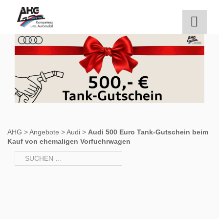
Zum
Inhalt
springen
AHG
>
Angebote
>
Audi
>
Audi 500 Euro Tank-Gutschein beim
Kauf von ehemaligen Vorfuehrwagen
Suchen
nach: