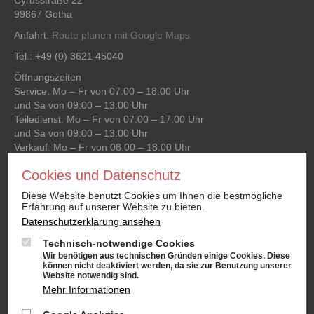
Cyrusstraße 22
99867 Gotha
Anfahrt:
Route planen mit Google Maps
Tel.: +49 (0) 3621 45040
Öffnungszeiten
Service: Mo – Fr von 07:00 – 18:00 Uhr
und Sa von 09:00 – 13:00 Uhr
Teiledienst: Mo – Fr von 07:00 – 17:00 Uhr
und Sa von 09:00 – 13:00 Uhr
Verkauf: Mo – Fr von 08:00 – 18:00 Uhr
und Sa von 09:00 – 13:00 Uhr
Cookies und Datenschutz
Waschanlage: Mo – Fr von 07:00 – 18:00 Uhr
und Sa von 09:00 – 13:00 Uhr
Diese Website benutzt Cookies um Ihnen die bestmögliche
Erfahrung auf unserer Website zu bieten.
Datenschutzerklärung ansehen
Niederlassung Gotha
Technisch-notwendige Cookies
CUPRA & SEAT
Wir benötigen aus technischen Gründen einige Cookies. Diese
Cyrusstraße 22
können nicht deaktiviert werden, da sie zur Benutzung unserer
99867 Gotha
Website notwendig sind.
Mehr Informationen
Anfahrt:
Route planen mit Google Maps