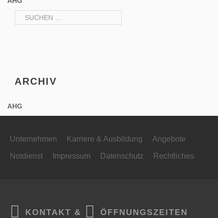
AHG
Suchen
nach:
ARCHIV
AHG
Unternehmen
Karriere & Ausbildung
Angebote
Notdienst
Impressum
Datenschutz
Rechtliches
KONTAKT &
ÖFFNUNGSZEITEN